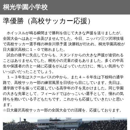
桐光学園小学校
準優勝（高校サッカー応援）
ホイッスルが鳴る瞬間まで勝利を信じて大きな声援を送りましたが、
全国大会へはあと一歩及びませんでした。今日、ニッパツ三ツ沢球技場
で高校サッカー選手権の神奈川県予選 決勝戦が行われ、桐光学園高校が
日大藤沢高校に１－０で敗れました。
試合の後半に失点してからも、スタンドからの大きな声援が途切れる
ことはありませんでした。桐光小の児童の姿もありました。多くの中高
生や保護者の方と一緒に応援をがんばっていただけに、悔しい気持ちで
いっぱいだったことでしょう。
１～３年生はスクールバスの中から、また４～６年生は下校時の通学
路で、高校サッカー部の練習風景を日頃から目にしています。先日は、
通学路で手を振って応援している高学年の子を見かけました。同じ学園
の大きな先輩として、フィールドではかっこいい選手として、憧れの気
持ちを抱いている子どもたちです。これからも応援していきたいと思い
ます。
☆日大藤沢高校サッカー部の全国大会での活躍を、応援しております。