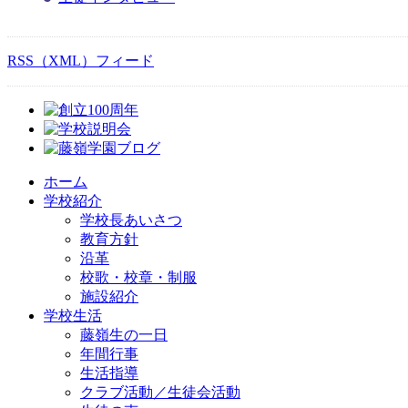
RSS（XML）フィード
ホーム
学校紹介
学校長あいさつ
教育方針
沿革
校歌・校章・制服
施設紹介
学校生活
藤嶺生の一日
年間行事
生活指導
クラブ活動／生徒会活動