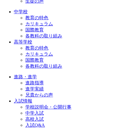
生徒の声
中学校
教育の特色
カリキュラム
国際教育
各教科の取り組み
高等学校
教育の特色
カリキュラム
国際教育
各教科の取り組み
進路・進学
進路指導
進学実績
兄貴からの声
入試情報
学校説明会・公開行事
中学入試
高校入試
入試Q&A