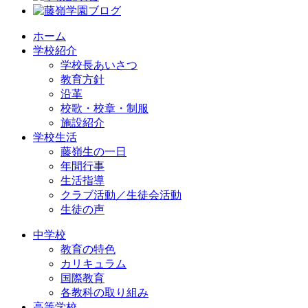
ホーム
学校紹介
学校長あいさつ
教育方針
沿革
校歌・校章・制服
施設紹介
学校生活
藤嶺生の一日
年間行事
生活指導
クラブ活動／生徒会活動
生徒の声
中学校
教育の特色
カリキュラム
国際教育
各教科の取り組み
高等学校