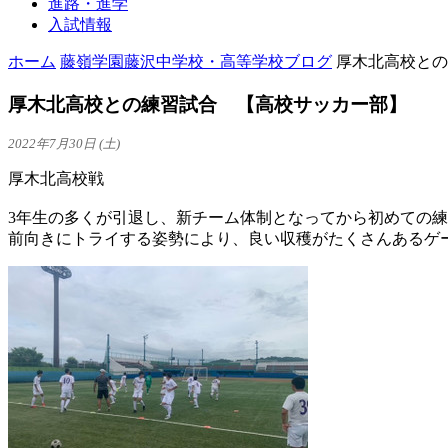
進路・進学
入試情報
ホーム
藤嶺学園藤沢中学校・高等学校ブログ
厚木北高校との
厚木北高校との練習試合 【高校サッカー部】
2022年7月30日 (土)
厚木北高校戦
3年生の多くが引退し、新チーム体制となってから初めての
前向きにトライする姿勢により、良い収穫がたくさんあるゲ