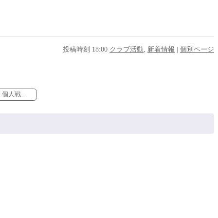
投稿時刻 18:00
クラブ活動
,
新着情報
|
個別ページ
夏の湘南ブロック大会 団体・個人戦 結果 【中学卓球部】 »