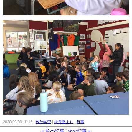
2020/09/03 10:15
校外学習
校長室より
行事
«
前の記事
次の記事
»